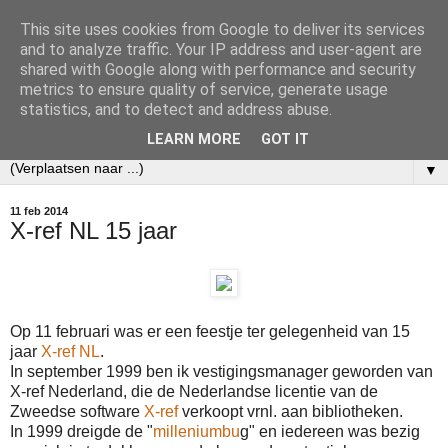
This site uses cookies from Google to deliver its services
Ecobibl
and to analyze traffic. Your IP address and user-agent are
shared with Google along with performance and security
metrics to ensure quality of service, generate usage
Weblog over mijn werk als informatiespecialist bij het
statistics, and to detect and address abuse.
Nederlands Instituut voor Ecologie (NIOO-KNAW).
LEARN MORE
GOT IT
▼
11 feb 2014
X-ref NL 15 jaar
Op 11 februari was er een feestje ter gelegenheid van 15
jaar
X-ref NL
.
In september 1999 ben ik vestigingsmanager geworden van
X-ref Nederland, die de Nederlandse licentie van de
Zweedse software
X-ref
verkoopt vrnl. aan bibliotheken.
In 1999 dreigde de "
milleniumbu
g" en iedereen was bezig