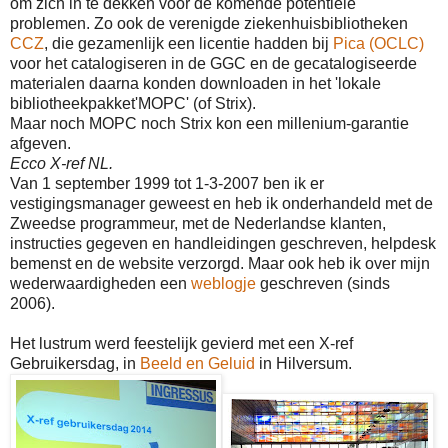
om zich in te dekken voor de komende potentiele
problemen. Zo ook de verenigde ziekenhuisbibliotheken
CCZ
, die gezamenlijk een licentie hadden bij
Pica (OCLC)
voor het catalogiseren in de GGC en de gecatalogiseerde
materialen daarna konden downloaden in het 'lokale
bibliotheekpakket'MOPC' (of Strix).
Maar noch MOPC noch Strix kon een millenium-garantie
afgeven.
Ecco X-ref NL.
Van 1 september 1999 tot 1-3-2007 ben ik er
vestigingsmanager geweest en heb ik onderhandeld met de
Zweedse programmeur, met de Nederlandse klanten,
instructies gegeven en handleidingen geschreven, helpdesk
bemenst en de website verzorgd. Maar ook heb ik over mijn
wederwaardigheden een
weblogje
geschreven (sinds
2006).
Het lustrum werd feestelijk gevierd met een X-ref
Gebruikersdag, in
Beeld en Geluid
in Hilversum.