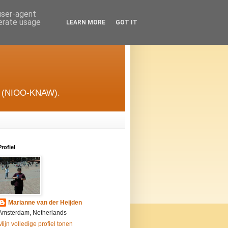
 user-agent
nerate usage
LEARN MORE
GOT IT
gie (NIOO-KNAW).
Profiel
Marianne van der Heijden
Amsterdam, Netherlands
Mijn volledige profiel tonen