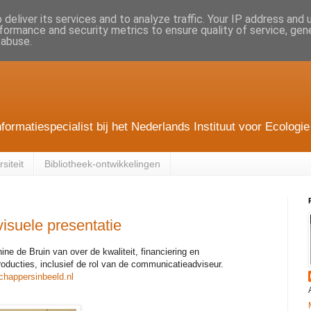
deliver its services and to analyze traffic. Your IP address and
formance and security metrics to ensure quality of service, ge
 abuse.
nformatiespecialist bij het Nederlands Instituut voor Ecolo
siteit
Bibliotheek-ontwikkelingen
isuele presentatie
ine de Bruin van over de kwaliteit, financiering en
oducties, inclusief de rol van de communicatieadviseur.
happersinbeeld.nl