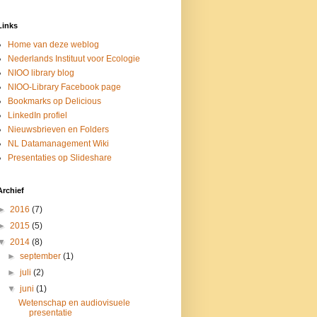
Links
Home van deze weblog
Nederlands Instituut voor Ecologie
NIOO library blog
NIOO-Library Facebook page
Bookmarks op Delicious
LinkedIn profiel
Nieuwsbrieven en Folders
NL Datamanagement Wiki
Presentaties op Slideshare
Archief
►
2016
(7)
►
2015
(5)
▼
2014
(8)
►
september
(1)
►
juli
(2)
▼
juni
(1)
Wetenschap en audiovisuele
presentatie