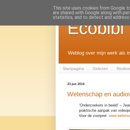
This site uses cookies from Google to 
are shared with Google along with per
statistics, and to detect and address
Ecobibl
Weblog over mijn werk als i
Startpagina
Gelezen
Biodiver
23 jun 2014
Wetenschap en audiov
‘Onderzoekers in beeld’ – Jean
praktische aanpak van videopr
Voor de voorpret:
www.wetensc