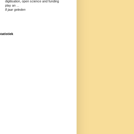
digitisation, open science and funding
play an ...
8 jaar geleden
statistiek