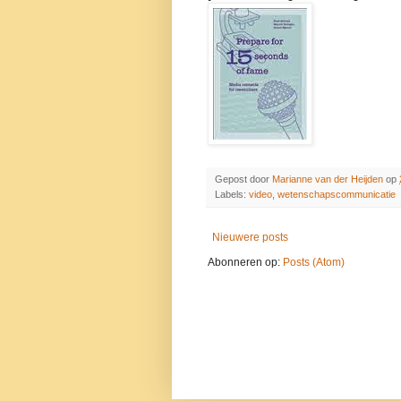
Gepost door
Marianne van der Heijden
op
Labels:
video
,
wetenschapscommunicatie
Nieuwere posts
Abonneren op:
Posts (Atom)