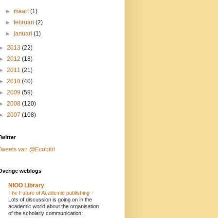
►
maart
(1)
►
februari
(2)
►
januari
(1)
►
2013
(22)
►
2012
(18)
►
2011
(21)
►
2010
(40)
►
2009
(59)
►
2008
(120)
►
2007
(108)
Twitter
Tweets van @Ecobibl
Overige weblogs
NIOO Library
The Future of Academic publishing
-
Lots of discussion is going on in the
academic world about the organisation
of the scholarly communication: