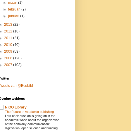
►
maart
(1)
►
februari
(2)
►
januari
(1)
►
2013
(22)
►
2012
(18)
►
2011
(21)
►
2010
(40)
►
2009
(59)
►
2008
(120)
►
2007
(108)
Twitter
Tweets van @Ecobibl
Overige weblogs
NIOO Library
The Future of Academic publishing
-
Lots of discussion is going on in the
academic world about the organisation
of the scholarly communication:
digitisation, open science and funding