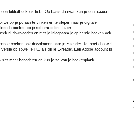
al een bibliotheekpas hebt. Op basis daarvan kun je een account
 ze op je pc aan te vinken en te slepen naar je digitale
eleende boeken op je scherm online lezen.
otheek.nl downloaden en met je inlognaam je geleende boeken ook
geleende boeken ook downloaden naar je E-reader. Je moet dan wel
n versie op zowel je PC, als op je E-reader. Een Adobe account is
n niet meer benaderen en kun je ze van je boekenplank