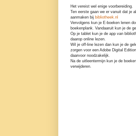
Het vereist wel enige voorbereiding.
Ten eerste gaan we er vanuit dat je 
aanmaken bij
bibliotheek.nl
Vervolgens kun je E-boeken lenen door
boekenplank. Vandaaruit kun je de g
Op je tablet kun je de app van bibli
daarop online lezen.
Wil je off-line lezen dan kun je de 
zorgen voor een Adobe Digital Editio
daarvoor noodzakelijk.
Na de uitleentermijn kun je de boeke
verwijderen.