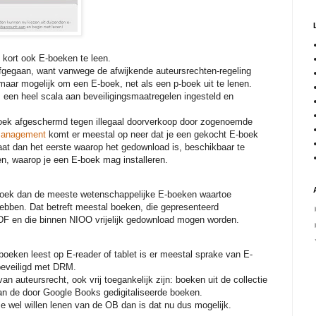
 kort ook E-boeken te leen.
afgegaan, want vanwege de afwijkende auteursrechten-regeling
omaar mogelijk om een E-boek, net als een p-boek uit te lenen.
een heel scala aan beveiligingsmaatregelen ingesteld en
oek afgeschermd tegen illegaal doorverkoop door zogenoemde
 Management
komt er meestal op neer dat je een gekocht E-boek
at dan het eerste waarop het gedownload is, beschikbaar te
n, waarop je een E-boek mag installeren.
-boek dan de meeste wetenschappelijke E-boeken waartoe
ebben. Dat betreft meestal boeken, die gepresenteerd
DF en die binnen NIOO vrijelijk gedownload mogen worden.
 boeken leest op E-reader of tablet is er meestal sprake van E-
beveiligd met DRM.
van auteursrecht, ook vrij toegankelijk zijn: boeken uit de collectie
an de door Google Books gedigitaliseerde boeken.
e wel willen lenen van de OB dan is dat nu dus mogelijk.