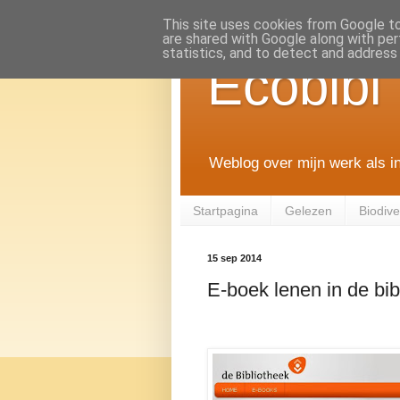
This site uses cookies from Google to 
are shared with Google along with per
statistics, and to detect and address
Ecobibl
Weblog over mijn werk als i
Startpagina
Gelezen
Biodiver
15 sep 2014
E-boek lenen in de bib