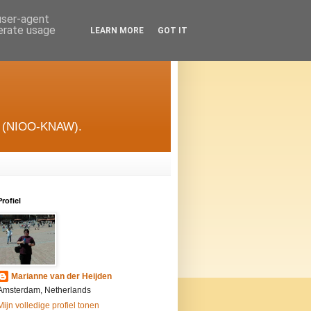
 user-agent
nerate usage
LEARN MORE
GOT IT
gie (NIOO-KNAW).
Profiel
Marianne van der Heijden
Amsterdam, Netherlands
Mijn volledige profiel tonen