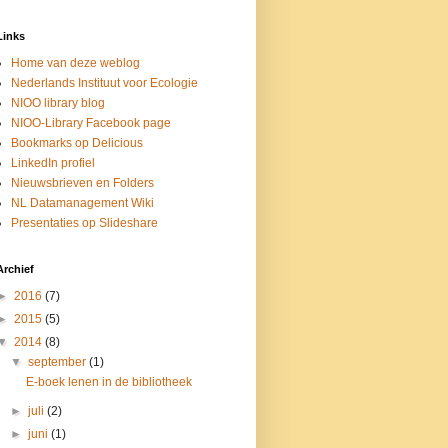
Links
Home van deze weblog
Nederlands Instituut voor Ecologie
NIOO library blog
NIOO-Library Facebook page
Bookmarks op Delicious
LinkedIn profiel
Nieuwsbrieven en Folders
NL Datamanagement Wiki
Presentaties op Slideshare
Archief
►
2016
(7)
►
2015
(5)
▼
2014
(8)
▼
september
(1)
E-boek lenen in de bibliotheek
►
juli
(2)
►
juni
(1)