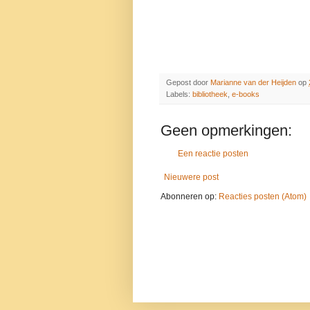
Gepost door
Marianne van der Heijden
op
Labels:
bibliotheek
,
e-books
Geen opmerkingen:
Een reactie posten
Nieuwere post
Abonneren op:
Reacties posten (Atom)