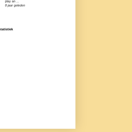
play an ...
8 jaar geleden
statistiek