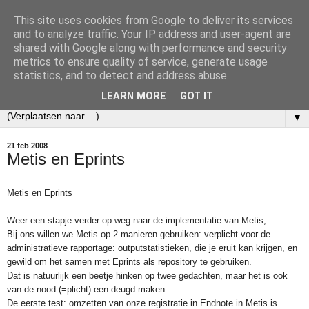
This site uses cookies from Google to deliver its services
Ecobibl
and to analyze traffic. Your IP address and user-agent are
shared with Google along with performance and security
metrics to ensure quality of service, generate usage
Weblog over mijn werk als informatiespecialist bij het
statistics, and to detect and address abuse.
Nederlands Instituut voor Ecologie (NIOO-KNAW).
LEARN MORE
GOT IT
▼
21 feb 2008
Metis en Eprints
Metis en Eprints
Weer een stapje verder op weg naar de implementatie van Metis,
Bij ons willen we Metis op 2 manieren gebruiken: verplicht voor de
administratieve rapportage: outputstatistieken, die je eruit kan krijgen, en
gewild om het samen met Eprints als repository te gebruiken.
Dat is natuurlijk een beetje hinken op twee gedachten, maar het is ook
van de nood (=plicht) een deugd maken.
De eerste test: omzetten van onze registratie in Endnote in Metis is