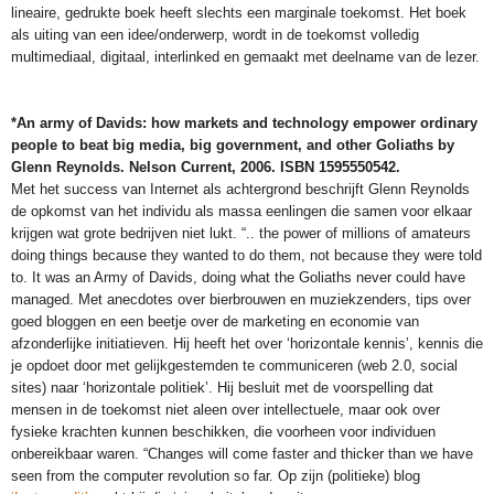
lineaire, gedrukte boek heeft slechts een marginale toekomst. Het boek
als uiting van een idee/onderwerp, wordt in de toekomst volledig
multimediaal, digitaal, interlinked en gemaakt met deelname van de lezer.
*An army of Davids: how markets and technology empower ordinary
people to beat big media, big government, and other Goliaths by
Glenn Reynolds. Nelson Current, 2006. ISBN 1595550542.
Met het success van Internet als achtergrond beschrijft Glenn Reynolds
de opkomst van het individu als massa eenlingen die samen voor elkaar
krijgen wat grote bedrijven niet lukt. “.. the power of millions of amateurs
doing things because they wanted to do them, not because they were told
to. It was an Army of Davids, doing what the Goliaths never could have
managed. Met anecdotes over bierbrouwen en muziekzenders, tips over
goed bloggen en een beetje over de marketing en economie van
afzonderlijke initiatieven. Hij heeft het over ‘horizontale kennis’, kennis die
je opdoet door met gelijkgestemden te communiceren (web 2.0, social
sites) naar ‘horizontale politiek’. Hij besluit met de voorspelling dat
mensen in de toekomst niet aleen over intellectuele, maar ook over
fysieke krachten kunnen beschikken, die voorheen voor individuen
onbereikbaar waren. “Changes will come faster and thicker than we have
seen from the computer revolution so far. Op zijn (politieke) blog