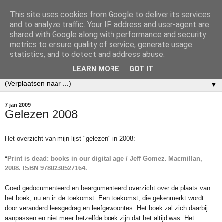
This site uses cookies from Google to deliver its services
Ecobibl
and to analyze traffic. Your IP address and user-agent are
shared with Google along with performance and security
metrics to ensure quality of service, generate usage
Weblog over mijn werk als informatiespecialist bij het
statistics, and to detect and address abuse.
Nederlands Instituut voor Ecologie (NIOO-KNAW).
LEARN MORE
GOT IT
▼
7 jan 2009
Gelezen 2008
Het overzicht van mijn lijst "gelezen" in 2008:
*
Print is dead: books in our digital age / Jeff Gomez. Macmillan,
2008. ISBN 9780230527164.
Goed gedocumenteerd en beargumenteerd overzicht over de plaats van
het boek, nu en in de toekomst. Een toekomst, die gekenmerkt wordt
door veranderd leesgedrag en leefgewoontes. Het boek zal zich daarbij
aanpassen en niet meer hetzelfde boek zijn dat het altijd was. Het