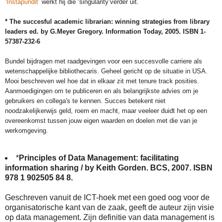
‘Instapundit’
werkt hij die ‘singularity’verder uit.
* The succesful academic librarian: winning strategies from library
leaders ed. by G.Meyer Gregory. Information Today, 2005. ISBN 1-
57387-232-6
Bundel bijdragen met raadgevingen voor een succesvolle carriere als
wetenschappelijke bibliothecaris. Geheel gericht op de situatie in USA.
Mooi beschreven wel hoe dat in elkaar zit met tenure track posities.
Aanmoedigingen om te publiceren en als belangrijkste advies om je
gebruikers en collega's te kennen. Succes betekent niet
noodzakelijkerwijs geld, roem en macht, maar veeleer duidt het op een
overeenkomst tussen jouw eigen waarden en doelen met die van je
werkomgeving.
*
Principles of Data Management: facilitating
information sharing / by Keith Gorden. BCS, 2007. ISBN
978 1 902505 84 8.
Geschreven vanuit de ICT-hoek met een goed oog voor de
organisatorische kant van de zaak, geeft de auteur zijn visie
op data management. Zijn definitie van data management is