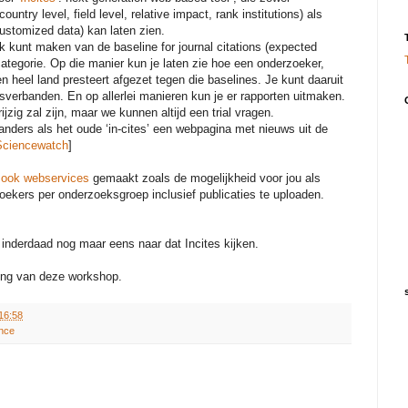
ntry level, field level, relative impact, rank institutions) als
customized data) kan laten zien.
uik kunt maken van de baseline for journal citations (expected
ategorie. Op die manier kun je laten zie hoe een onderzoeker,
en heel land presteert afgezet tegen die baselines. Je kunt daaruit
verbanden. En op allerlei manieren kun je er rapporten uitmaken.
rijzig zal zijn, maar we kunnen altijd een trial vragen.
 anders als het oude ‘in-cites’ een webpagina met nieuws uit de
Sciencewatch
]
u ook webservices
gemaakt zoals de mogelijkheid voor jou als
ekers per onderzoeksgroep inclusief publicaties te uploaden.
inderdaad nog maar eens naar dat Incites kijken.
ing van deze workshop.
16:58
nce