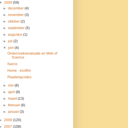
▼
2009
(59)
►
december
(4)
►
november
(3)
►
oktober
(2)
►
september
(5)
►
augustus
(1)
►
juli
(2)
▼
juni
(4)
Onderzoeksevaluatie en Web of
Science
Narcis
Home - ecofilm
Plaatsingcodes
►
mei
(8)
►
april
(8)
►
maart
(13)
►
februari
(6)
►
januari
(3)
►
2008
(120)
►
2007
(108)