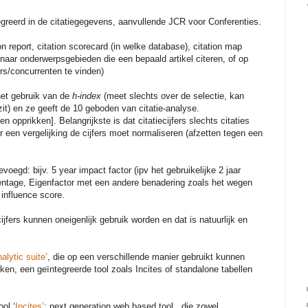
greerd in de citatiegegevens, aanvullende JCR voor Conferenties.
ion report, citation scorecard (in welke database), citation map
n naar onderwerpsgebieden die een bepaald artikel citeren, of op
ers/concurrenten te vinden)
het gebruik van de
h-index
(meet slechts over de selectie, kan
 zit) en ze geeft de 10 geboden van citatie-analyse.
n opprikken]. Belangrijkste is dat citatiecijfers slechts citaties
r een vergelijking de cijfers moet normaliseren (afzetten tegen een
oegd: bijv. 5 year impact factor (ipv het gebruikelijke 2 jaar
rcentage, Eigenfactor met een andere benadering zoals het wegen
e influence score.
cijfers kunnen oneigenlijk gebruik worden en dat is natuurlijk en
lytic suite’
, die op een verschillende manier gebruikt kunnen
en, een geïntegreerde tool zoals Incites of standalone tabellen
ol ‘
Incites’
: next generation web based tool , die zowel