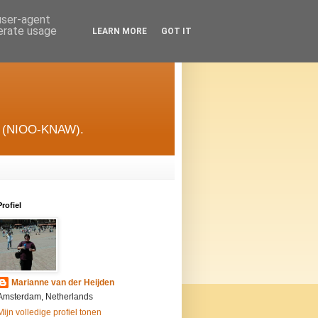
 user-agent
nerate usage
LEARN MORE
GOT IT
gie (NIOO-KNAW).
Profiel
Marianne van der Heijden
Amsterdam, Netherlands
Mijn volledige profiel tonen