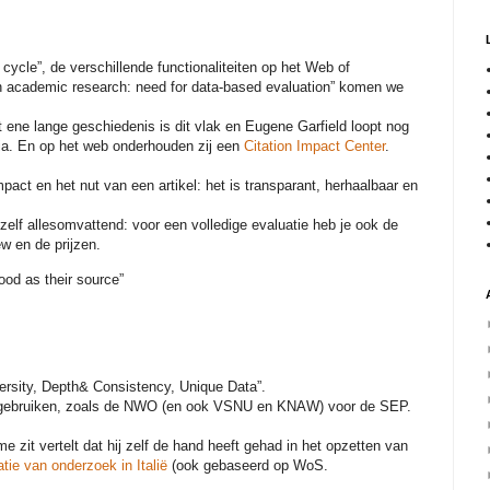
cycle”, de verschillende functionaliteiten op het Web of
in academic research: need for data-based evaluation” komen we
ene lange geschiedenis is dit vlak en Eugene Garfield loopt nog
hia. En op het web onderhouden zij een
Citation Impact Center
.
mpact en het nut van een artikel: het is transparant, herhaalbaar en
zelf allesomvattend: voor een volledige evaluatie heb je ook de
ew en de prijzen.
ood as their source”
versity, Depth& Consistency, Unique Data”.
a gebruiken, zoals de NWO (en ook VSNU en KNAW) voor de SEP.
e zit vertelt dat hij zelf de hand heeft gehad in het opzetten van
tie van onderzoek in Italië
(ook gebaseerd op WoS.