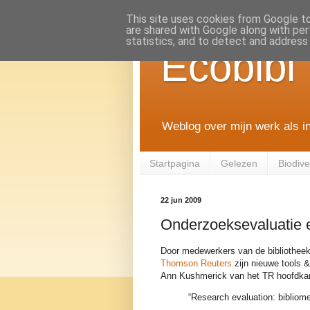
This site uses cookies from Google to 
are shared with Google along with per
statistics, and to detect and address
Ecobibl
Weblog over mijn werk als i
Startpagina
Gelezen
Biodiver
22 jun 2009
Onderzoeksevaluatie 
Door medewerkers van de bibliotheek
Thomson Reuters
zijn nieuwe tools 
Ann Kushmerick van het TR hoofdkanto
“Research evaluation: bibliom