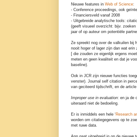
Nieuwe features in
Web of Science
:
- Conference proceedings, ook geïnte
- Financiersveld vanaf 2008
- Uitgebreide analytische tools: citat
(geeft visueel overzicht: bijv. zoeke
jaar of op auteur om potentiële partn
Ze spreekt nog over de valkuilen bij 
nooit hoger of lager zijn dan wat erin
[ die zouden ze eigenlijk ergens moete
meten en geen kwaliteit en dat je voo
baseline).
Ook in JCR zijn nieuwe functies toegev
venster). Journal self citation in pe
van geciteerd tijdschrift, en de articl
Improper use in evaluation
: en ja de 
uiteraard niet de bedoeling.
Er is inmiddels een hele ‘
Research ana
worden om citatiegegevens op te zoek
met ruwe data.
Ann gaat uitgebreid in op de nieuwe to