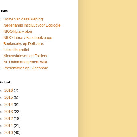
Links
Home van deze weblog
Nederlands Instituut voor Ecologie
NIOO library blog
NIOO-Library Facebook page
Bookmarks op Delicious
LinkedIn profiel
Nieuwsbrieven en Folders
NL Datamanagement Wiki
Presentaties op Slideshare
Archief
►
2016
(7)
►
2015
(5)
►
2014
(8)
►
2013
(22)
►
2012
(18)
►
2011
(21)
►
2010
(40)