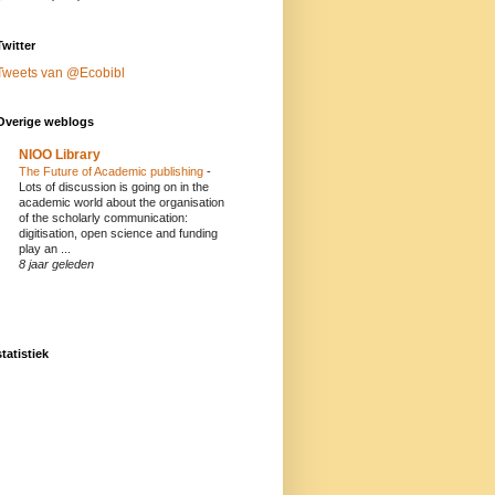
Twitter
Tweets van @Ecobibl
Overige weblogs
NIOO Library
The Future of Academic publishing
-
Lots of discussion is going on in the
academic world about the organisation
of the scholarly communication:
digitisation, open science and funding
play an ...
8 jaar geleden
statistiek