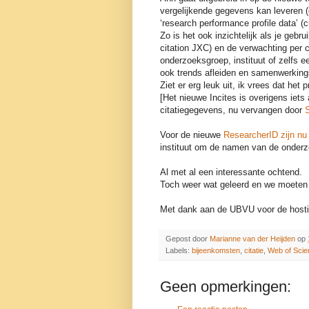
vergelijkende gegevens kan leveren (cou
‘research performance profile data’ (
Zo is het ook inzichtelijk als je gebr
citation JXC) en de verwachting per c
onderzoeksgroep, instituut of zelfs e
ook trends afleiden en samenwerkings
Ziet er erg leuk uit, ik vrees dat het p
[Het nieuwe Incites is overigens iets
citatiegegevens, nu vervangen door
Voor de nieuwe
ResearcherID zijn n
instituut om de namen van de onderzo
Al met al een interessante ochtend.
Toch weer wat geleerd en we moeten 
Met dank aan de UBVU voor de host
Gepost door
Marianne van der Heijden
op
Labels:
bijeenkomsten
,
citatie
,
Web of Scie
Geen opmerkingen: