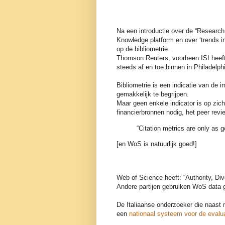
Na een introductie over de “Research 
Knowledge platform en over ‘trends 
op de bibliometrie.
Thomson Reuters, voorheen ISI heeft 
steeds af en toe binnen in Philadelp
Bibliometrie is een indicatie van de i
gemakkelijk te begrijpen.
Maar geen enkele indicator is op zich
financierbronnen nodig, het peer revi
“Citation metrics are only as g
[en WoS is natuurlijk goed!]
Web of Science heeft: “Authority, Di
Andere partijen gebruiken WoS dat
De Italiaanse onderzoeker die naast m
een
nationaal systeem voor de evalua