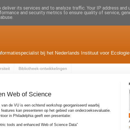
deliver its services and to analyze traffic. Your IP address and
formance and security metrics to ensure quality of service, ge
 abuse.
nformatiespecialist bij het Nederlands Instituut voor Ecolo
siteit
Bibliotheek-ontwikkelingen
en Web of Science
 van de VU is een ochtend workshop georganiseerd waarbij
& features kan presenteren op het gebied van onderzoeksevaluatie.
or in Philadelphia geeft een presentatie:
etric tools and enhanced Web of Science Data”