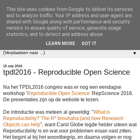
This site uses cookies from Google to deliver its services
Ecobibl
and to analyze traffic. Your IP address and user-agent are
shared with Google along with performance and security
metrics to ensure quality of service, generate usage
Weblog over mijn werk als informatiespecialist bij het
statistics, and to detect and address abuse.
Nederlands Instituut voor Ecologie (NIOO-KNAW).
LEARN MORE
GOT IT
▼
15 sep 2016
tpdl2016 - Reproducible Open Science
Na het TPDL2016 congres was er nog een eendagse
workshop '
Reproducible Open Science'
RepScience 2016.
De presentaties zijn op de website te lezen.
De introductie was meteen al geweldig: "
What is
Reproducibility? The R* brouhaha (and how Research
Objects can help
", want Carol Globe legde helder uiteen wat
Reproducibility is en wat voor problemen eraan vast zitten.
Het begint al bij het woordbegrip, en daarna volgen er nog