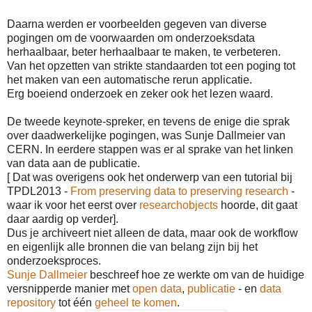
Daarna werden er voorbeelden gegeven van diverse
pogingen om de voorwaarden om onderzoeksdata
herhaalbaar, beter herhaalbaar te maken, te verbeteren.
Van het opzetten van strikte standaarden tot een poging tot
het maken van een automatische rerun applicatie.
Erg boeiend onderzoek en zeker ook het lezen waard.
De tweede keynote-spreker, en tevens de enige die sprak
over daadwerkelijke pogingen, was Sunje Dallmeier van
CERN. In eerdere stappen was er al sprake van het linken
van data aan de publicatie.
[ Dat was overigens ook het onderwerp van een tutorial bij
TPDL2013 -
From preserving data to preserving research
-
waar ik voor het eerst over
researchobjects
hoorde, dit gaat
daar aardig op verder].
Dus je archiveert niet alleen de data, maar ook de workflow
en eigenlijk alle bronnen die van belang zijn bij het
onderzoeksproces.
Sunje Dallmeier
beschreef hoe ze werkte om van de huidige
versnipperde manier met
open data
,
publicatie
- en
data
repository
tot één
geheel te komen
.