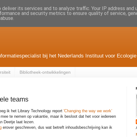
deliver its services and to analyze traffic. Your IP address and
formance and security metrics to ensure quality of service, ge
 abuse.
nformatiespecialist bij het Nederlands Instituut voor Ecolo
siteit
Bibliotheek-ontwikkelingen
uele teams
eg ik het Library Technology report
'Changing the way we work’
mee te nemen op vakantie, maar ik besloot dat het voor iedereen
an Deetje laat lezen.
og
erover geschreven, dus wat betreft inhoudsbeschrijving kan ik