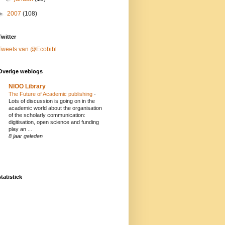
►
2007
(108)
Twitter
Tweets van @Ecobibl
Overige weblogs
NIOO Library
The Future of Academic publishing
-
Lots of discussion is going on in the
academic world about the organisation
of the scholarly communication:
digitisation, open science and funding
play an ...
8 jaar geleden
statistiek