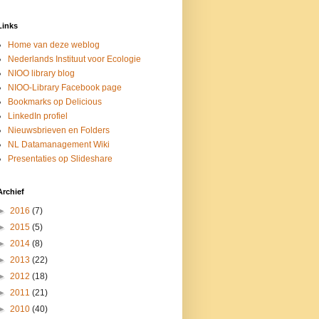
Links
Home van deze weblog
Nederlands Instituut voor Ecologie
NIOO library blog
NIOO-Library Facebook page
Bookmarks op Delicious
LinkedIn profiel
Nieuwsbrieven en Folders
NL Datamanagement Wiki
Presentaties op Slideshare
Archief
►
2016
(7)
►
2015
(5)
►
2014
(8)
►
2013
(22)
►
2012
(18)
►
2011
(21)
►
2010
(40)