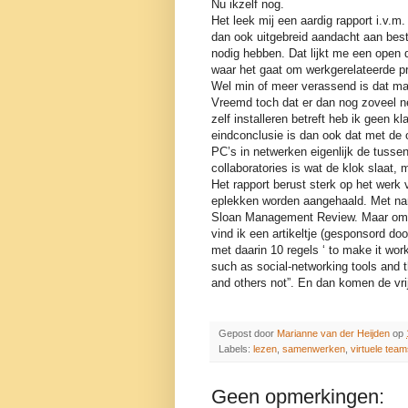
Nu ikzelf nog.
Het leek mij een aardig rapport i.v.m
dan ook uitgebreid aandacht aan bestee
nodig hebben. Dat lijkt me een open deu
waar het gaat om werkgerelateerde p
Wel min of meer verassend is dat maa
Vreemd toch dat er dan nog zoveel ne
zelf installeren betreft heb ik geen
eindconclusie is dan ook dat met de
PC’s in netwerken eigenlijk de tussen
collaboratories is wat de klok slaat,
Het rapport berust sterk op het werk
eplekken worden aangehaald. Met nam
Sloan Management Review. Maar omdat
vind ik een artikeltje (gesponsord d
met daarin 10 regels ‘ to make it wor
such as social-networking tools and
and others not”. En dan komen de vri
Gepost door
Marianne van der Heijden
op
Labels:
lezen
,
samenwerken
,
virtuele tea
Geen opmerkingen: