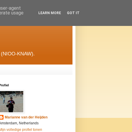
 user-agent
nerate usage
LEARN MORE
GOT IT
gie (NIOO-KNAW).
Profiel
Marianne van der Heijden
Amsterdam, Netherlands
Mijn volledige profiel tonen