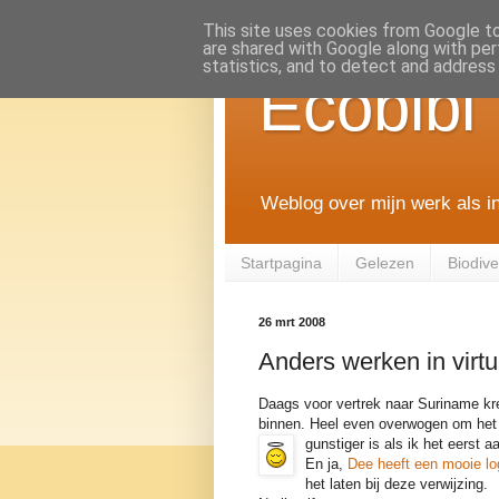
This site uses cookies from Google to 
are shared with Google along with per
statistics, and to detect and address
Ecobibl
Weblog over mijn werk als i
Startpagina
Gelezen
Biodiver
26 mrt 2008
Anders werken in virt
Daags voor vertrek naar Suriname kre
binnen. Heel even overwogen om het 
gunstiger is als ik het eerst a
En ja,
Dee heeft een mooie l
het laten bij deze verwijzing.