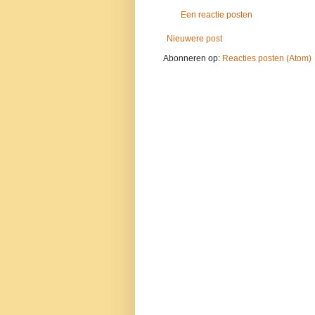
Een reactie posten
Nieuwere post
Abonneren op:
Reacties posten (Atom)