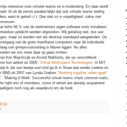
. mijn interesse voor virtuele teams en e-moderating. En daar wordt
d. Al uit de eerste parabel blijkt dat ook virtuele teams leiding
r, want ik geloof i.t.t. Dee niet zo in vrijwilligheid, zaker niet
rocessen.
r liefst 86 % van de werknemers eigen software tools installeert.
twerken potdicht worden afgesloten. Wij gelukkig niet, dus wat
 klagen, maar ze worden niet als desktop standaard aangeboden. De
 overgang van de grote mainframe computers naar de individuele
laag van groepsvoorziening is blijven liggen. Nu alles
 moeten we ons meer daar op gaan richten.
 van Ann Majchrzak en Arvind Makhorta, die op verschillend
e hun artikel uit 2005:
'Virtual Workspace Technologies’
In MIT
 ik dat een beetje oud vind ga ik in Sloan wat verder zoeken en
oor IBM) uit 2007 van Lynda Gratton:
'Working together..when apart’
k’. “Making It Work: Successful virtual teams share common traits,
 the right mix of members, some of whom are already acquainted
jwilligers toch nog als waardevol om de hoek.
10:02
ms