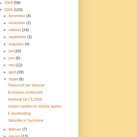
►
2009
(59)
▼
2008
(120)
►
december
(4)
►
november
(2)
►
oktober
(24)
►
september
(3)
►
augustus
(4)
►
juli
(10)
►
juni
(6)
►
mei
(12)
►
april
(29)
▼
maart
(6)
Toekomst van Internet
Europees onderzoek
Aanloop tot CIL2008
Anders werken in virtuele teams
E-moderating
Vakantie in Suriname
►
februari
(7)
►
januari
(13)