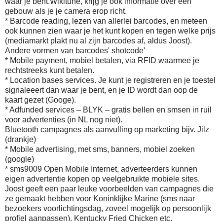
waar je bent.Wikitune, krijg je ook informatie over een
gebouw als je je camera erop richt.
* Barcode reading, lezen van allerlei barcodes, en meteen
ook kunnen zien waar je het kunt kopen en tegen welke prijs
(mediamarkt plakt nu al zijn barcodes af, aldus Joost).
Andere vormen van barcodes' shotcode'
* Mobile payment, mobiel betalen, via RFID waarmee je
rechtstreeks kunt betalen.
* Location bases services. Je kunt je registreren en je toestel
signaleeert dan waar je bent, en je ID wordt dan oop de
kaart gezet (Googe).
* Adfunded services – BLYK – gratis bellen en smsen in ruil
voor advertenties (in NL nog niet).
Bluetooth campagnes als aanvulling op marketing bijv. Jilz
(drankje)
* Mobile advertising, met sms, banners, mobiel zoeken
(google)
* sms9009 Open Mobile Internet, adverteerders kunnen
eigen advertentie kopen op veelgebruikte mobiele sites.
Joost geeft een paar leuke voorbeelden van campagnes die
ze gemaakt hebben voor Koninklijke Marine (sms naar
bezoekers voorlichtingsdag, zoveel mogelijk op persoonlijk
profiel aanpassen), Kentucky Fried Chicken etc.