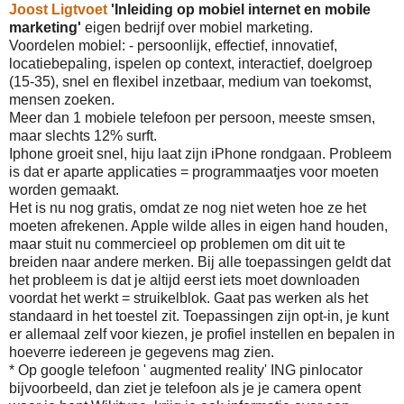
Joost Ligtvoet
'Inleiding op mobiel internet en mobile
marketing'
eigen bedrijf over mobiel marketing.
Voordelen mobiel: - persoonlijk, effectief, innovatief,
locatiebepaling, ispelen op context, interactief, doelgroep
(15-35), snel en flexibel inzetbaar, medium van toekomst,
mensen zoeken.
Meer dan 1 mobiele telefoon per persoon, meeste smsen,
maar slechts 12% surft.
Iphone groeit snel, hiju laat zijn iPhone rondgaan. Probleem
is dat er aparte applicaties = programmaatjes voor moeten
worden gemaakt.
Het is nu nog gratis, omdat ze nog niet weten hoe ze het
moeten afrekenen. Apple wilde alles in eigen hand houden,
maar stuit nu commercieel op problemen om dit uit te
breiden naar andere merken. Bij alle toepassingen geldt dat
het probleem is dat je altijd eerst iets moet downloaden
voordat het werkt = struikelblok. Gaat pas werken als het
standaard in het toestel zit. Toepassingen zijn opt-in, je kunt
er allemaal zelf voor kiezen, je profiel instellen en bepalen in
hoeverre iedereen je gegevens mag zien.
* Op google telefoon ' augmented reality' ING pinlocator
bijvoorbeeld, dan ziet je telefoon als je je camera opent