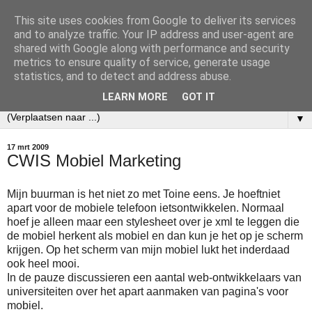
This site uses cookies from Google to deliver its services
Ecobibl
and to analyze traffic. Your IP address and user-agent are
shared with Google along with performance and security
metrics to ensure quality of service, generate usage
Weblog over mijn werk als informatiespecialist bij het
statistics, and to detect and address abuse.
Nederlands Instituut voor Ecologie (NIOO-KNAW).
LEARN MORE
GOT IT
▼
17 mrt 2009
CWIS Mobiel Marketing
Mijn buurman is het niet zo met Toine eens. Je hoeftniet
apart voor de mobiele telefoon ietsontwikkelen. Normaal
hoef je alleen maar een stylesheet over je xml te leggen die
de mobiel herkent als mobiel en dan kun je het op je scherm
krijgen. Op het scherm van mijn mobiel lukt het inderdaad
ook heel mooi.
In de pauze discussieren een aantal web-ontwikkelaars van
universiteiten over het apart aanmaken van pagina's voor
mobiel.