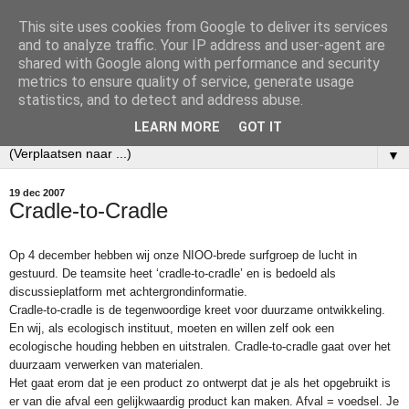
This site uses cookies from Google to deliver its services
Ecobibl
and to analyze traffic. Your IP address and user-agent are
shared with Google along with performance and security
metrics to ensure quality of service, generate usage
Weblog over mijn werk als informatiespecialist bij het
statistics, and to detect and address abuse.
Nederlands Instituut voor Ecologie (NIOO-KNAW).
LEARN MORE
GOT IT
▼
19 dec 2007
Cradle-to-Cradle
Op 4 december hebben wij onze NIOO-brede surfgroep de lucht in
gestuurd. De teamsite heet ‘cradle-to-cradle’ en is bedoeld als
discussieplatform met achtergrondinformatie.
Cradle-to-cradle is de tegenwoordige kreet voor duurzame ontwikkeling.
En wij, als ecologisch instituut, moeten en willen zelf ook een
ecologische houding hebben en uitstralen. Cradle-to-cradle gaat over het
duurzaam verwerken van materialen.
Het gaat erom dat je een product zo ontwerpt dat je als het opgebruikt is
er van die afval een gelijkwaardig product kan maken. Afval = voedsel. Je