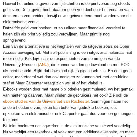
Hoewel het online uitgeven van tijdschriften is de printversie nog steeds
gebleven. De uitgever heeft daarom geen voordeel door het verlaten vasn
drukken en verspreiden, terwijl er wel geinvesteerd moet worden voor de
elektronische versie.
Datzelfde geld voor boeken: er zou alleen maar financieel voordeel te
halen zijn als print volledig zou verdwijnen. Maar print is nog
springlevend.
Een van de alternatieve is het weghalen van de uitgever zoals de Open
Access beweging wil. Met self-publishing is een uitgever al helemaal niet
meer nodig. Kijk bijv. naar de experimenten van sommigen van de
University Presses
(ANU)
, die kunnen worden gedownload en met POD
als print besteld. Blijkt dat download cijfers gigantisch zijn. En er is geen
editor, marketeerof wat dan ook nodig en ze kunnen het met een kleine
staf af.Maar Carpenter vraagt zich wel af of het viabel is.
E-books worden door met name bibliotheken gestimuleerd, vw het gemak
van hantering daarvan. Maar vinden de gebruikers het ook? Zie ook de
ebook studies van de Universitiet van Rochester
. Sommigen haten het
andere houden ervan; lezen kan beter van gedrukte boeken, iets
opzoeken van elektronische. ook Carpenter gaat dus voor een gemengde
toekomst.
Bij tekstboeks en naslagwerken is de elektronische versie wel voordelig.
Nu verschijnt een tekstboek al vaak met een additionele website, en meer