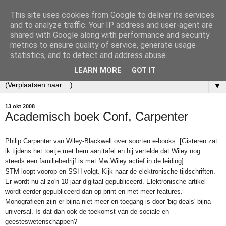
This site uses cookies from Google to deliver its services
Ecobibl
and to analyze traffic. Your IP address and user-agent are
shared with Google along with performance and security
metrics to ensure quality of service, generate usage
Weblog over mijn werk als informatiespecialist bij het
statistics, and to detect and address abuse.
Nederlands Instituut voor Ecologie (NIOO-KNAW).
LEARN MORE
GOT IT
▼
13 okt 2008
Academisch boek Conf, Carpenter
Philip Carpenter van Wiley-Blackwell over soorten e-books. [Gisteren zat
ik tijdens het toetje met hem aan tafel en hij vertelde dat Wiley nog
steeds een familiebedrijf is met Mw Wiley actief in de leiding].
STM loopt voorop en SSH volgt. Kijk naar de elektronische tijdschriften.
Er wordt nu al zo'n 10 jaar digitaal gepubliceerd. Elektronische artikel
wordt eerder gepubliceerd dan op print en met meer features.
Monografieen zijn er bijna niet meer en toegang is door 'big deals' bijna
universal. Is dat dan ook de toekomst van de sociale en
geesteswetenschappen?