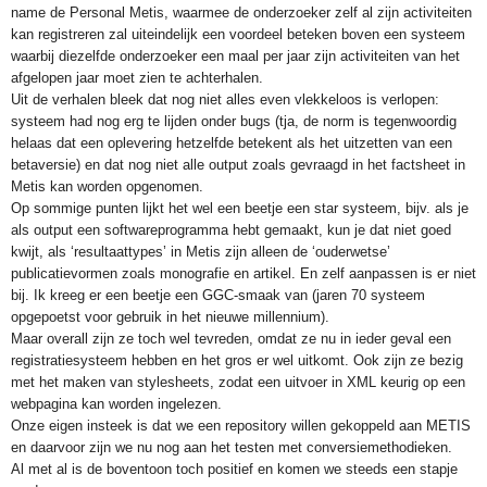
name de Personal Metis, waarmee de onderzoeker zelf al zijn activiteiten
kan registreren zal uiteindelijk een voordeel beteken boven een systeem
waarbij diezelfde onderzoeker een maal per jaar zijn activiteiten van het
afgelopen jaar moet zien te achterhalen.
Uit de verhalen bleek dat nog niet alles even vlekkeloos is verlopen:
systeem had nog erg te lijden onder bugs (tja, de norm is tegenwoordig
helaas dat een oplevering hetzelfde betekent als het uitzetten van een
betaversie) en dat nog niet alle output zoals gevraagd in het factsheet in
Metis kan worden opgenomen.
Op sommige punten lijkt het wel een beetje een star systeem, bijv. als je
als output een softwareprogramma hebt gemaakt, kun je dat niet goed
kwijt, als ‘resultaattypes’ in Metis zijn alleen de ‘ouderwetse’
publicatievormen zoals monografie en artikel. En zelf aanpassen is er niet
bij. Ik kreeg er een beetje een GGC-smaak van (jaren 70 systeem
opgepoetst voor gebruik in het nieuwe millennium).
Maar overall zijn ze toch wel tevreden, omdat ze nu in ieder geval een
registratiesysteem hebben en het gros er wel uitkomt. Ook zijn ze bezig
met het maken van stylesheets, zodat een uitvoer in XML keurig op een
webpagina kan worden ingelezen.
Onze eigen insteek is dat we een repository willen gekoppeld aan METIS
en daarvoor zijn we nu nog aan het testen met conversiemethodieken.
Al met al is de boventoon toch positief en komen we steeds een stapje