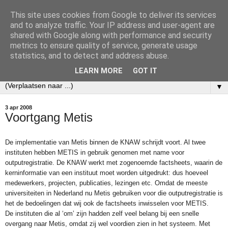
This site uses cookies from Google to deliver its services
Ecobibl
and to analyze traffic. Your IP address and user-agent are
shared with Google along with performance and security
metrics to ensure quality of service, generate usage
Weblog over mijn werk als informatiespecialist bij het
statistics, and to detect and address abuse.
Nederlands Instituut voor Ecologie (NIOO-KNAW).
LEARN MORE
GOT IT
▼
3 apr 2008
Voortgang Metis
De implementatie van Metis binnen de KNAW schrijdt voort. Al twee
instituten hebben METIS in gebruik genomen met name voor
outputregistratie. De KNAW werkt met zogenoemde factsheets, waarin de
kerninformatie van een instituut moet worden uitgedrukt: dus hoeveel
medewerkers, projecten, publicaties, lezingen etc. Omdat de meeste
universiteiten in Nederland nu Metis gebruiken voor die outputregistratie is
het de bedoelingen dat wij ook de factsheets inwisselen voor METIS.
De instituten die al ‘om’ zijn hadden zelf veel belang bij een snelle
overgang naar Metis, omdat zij wel voordien zien in het systeem. Met